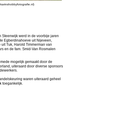
.karinshobbyfotografie.nl)
 Steenwijk werd in de voorbije jaren 
e Egberdinahoeve uit Nijeveen, 
 uit Tuk, Harold Timmerman van 
rs en de fam. Smid-Van Rosmalen 
mede mogelijk gemaakt door de 
land, uiteraard door diverse sponsors 
edewerkers.
Handelskeuring waren uiteraard geheel
k toegankelijk.