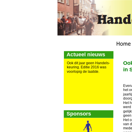
Actueel nieuws
Ook
Ook dit jaar geen Handels-
keuring. Editie 2016 was 
in 
voorlopig de laatste.
Evena
het o
jaarl
doorg
Het h
werd 
gelij
Sponsors
geen 
Het o
van d
medew