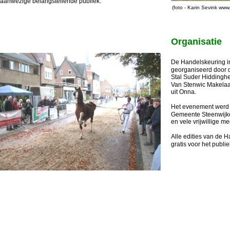
aanwezige belangstellende publiek.
(foto - Karin Sevink www
Organisatie
De Handelskeuring in
georganiseerd door d
Stal Suder Hiddinghe
Van Stenwic Makelaa
uit Onna.
Het evenement werd 
Gemeente Steenwijker
en vele vrijwillige m
Alle edities van de 
gratis voor het publie