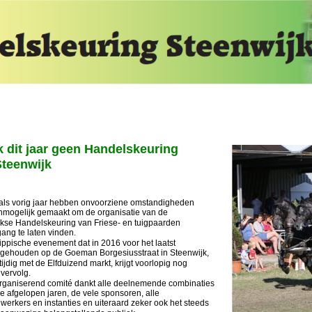
 dit jaar geen Handelskeuring 
Steenwijk
ls vorig jaar hebben onvoorziene omstandigheden 
nmogelijk gemaakt om de organisatie van de 
ijkse Handelskeuring van Friese- en tuigpaarden 
ang te laten vinden.
ippische evenement dat in 2016 voor het laatst 
gehouden op de Goeman Borgesiusstraat in Steenwijk, 
ktijdig met de Elfduizend markt, krijgt voorlopig nog 
vervolg.
rganiserend comité dankt alle deelnemende combinaties 
e afgelopen jaren, de vele sponsoren, alle 
erkers en instanties en uiteraard zeker ook het steeds 